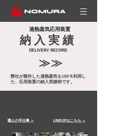
過熱蒸気応用装置
納 入 実 績
DELIVERY RECORD
≫
≫
弊社が製作した過熱蒸気を100％利用し
た、応用装置の納入実績例です。
​職人の手仕事 ＞
LINEUPはこちら ＞