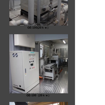
GE-100(20ｋｗ）
GE-100（20ｋｗ）