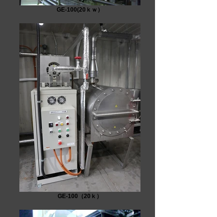
GE-100(20ｋｗ）
GE-100（20ｋ）