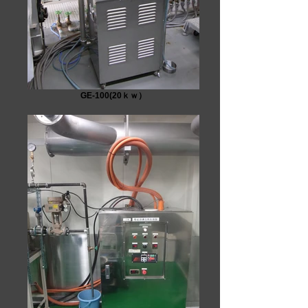
GE-100(20ｋｗ）