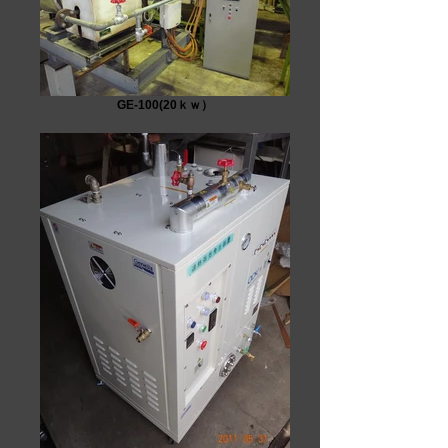
GE-100(20ｋｗ）