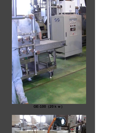
GE-100（20ｋｗ）