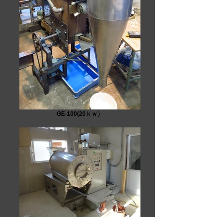
GE-100(20ｋｗ）