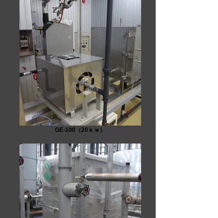
GE-100（20ｋｗ）