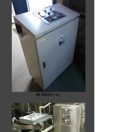
GE-60(10ｋｗ）