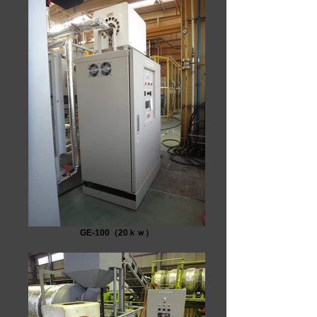
GE-100（20ｋｗ）