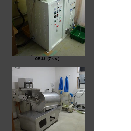
GE-38（7ｋｗ）