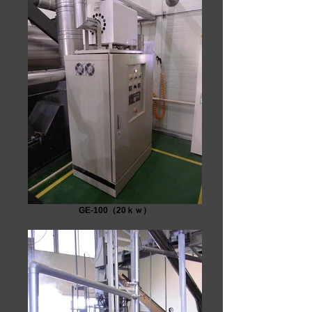
GE-100（20ｋｗ）