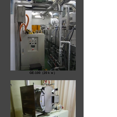
GE-100（20ｋｗ）