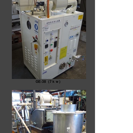
GE-38（7ｋｗ）