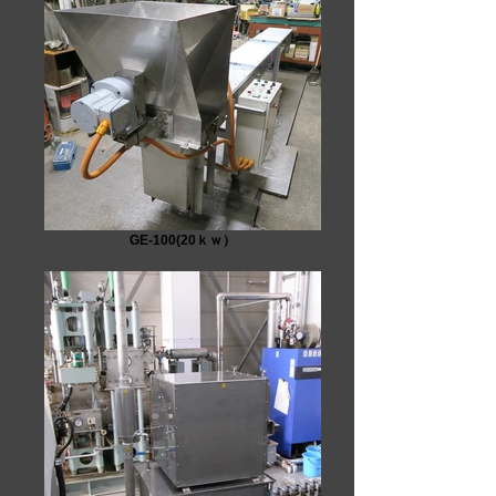
GE-100(20ｋｗ）