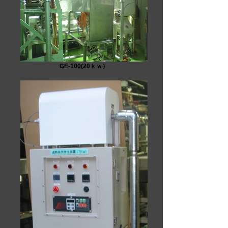
GE-100(20ｋｗ）