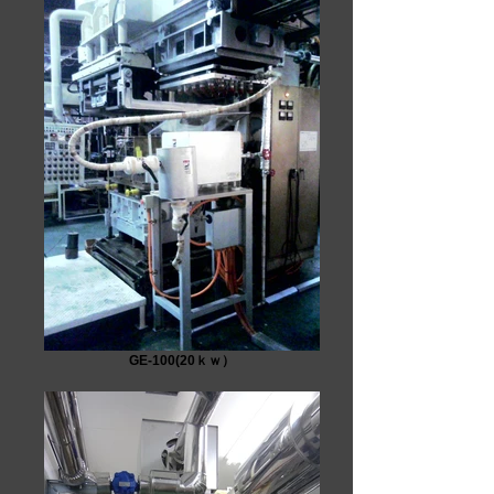
GE-100(20ｋｗ）