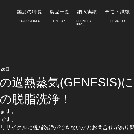
製品の特長
製品一覧
納入実績
デモ・試験
PRODUCT INFO
LINE UP
DELIVERY
​DEMO TEST
REC。
報」
月28日
の過熱蒸気(GENESIS)
の脱脂洗浄！
ります。
工です。
のリサイクルに脱脂洗浄ができないかとお問合せがあり