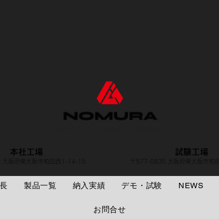
革新的なクリーンエネルギーを創造する
本社工場
試験工場
35 大阪府東大阪市柏田西1-14-15
〒577-0835 大阪府東大阪市柏田
長
製品一覧
納入実績
デモ・試験
NEWS
お問合せ