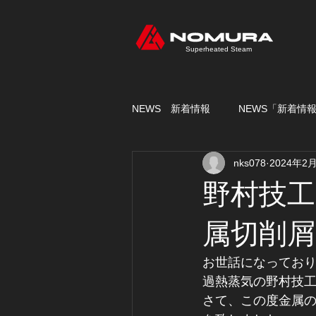
Superheated Steam
NEWS 新着情報
NEWS「新着情
nks078
2024年2
野村技工
属切削屑
お世話になってお
過熱蒸気の野村技
さて、この度金属