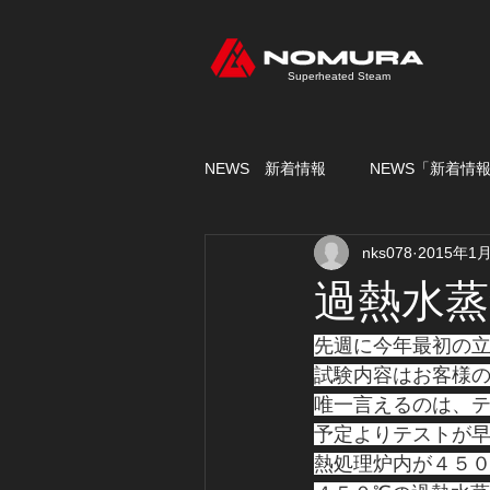
Superheated Steam
NEWS 新着情報
NEWS「新着情
nks078
2015年1
過熱水蒸気
先週に今年最初の
試験内容はお客様
唯一言えるのは、
予定よりテストが
熱処理炉内が４５