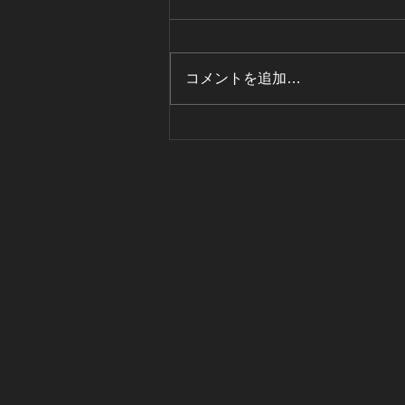
コメントを追加…
無酸素過熱蒸気で炭化！過熱
蒸気は環境にやさしいクリー
ンなエネルギーです！