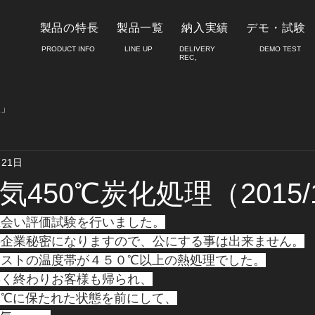
製品の特長
製品一覧
納入実績
デモ・試験
PRODUCT INFO
LINE UP
DELIVERY
​DEMO TEST
REC。
報」
月21日
450℃炭化処理（2015/
立会い評価試験を行いました。
の企業秘密になりますので、公にする事は出来ません。
テストの温度帯が４５０℃以上の熱処理でした。
早く終わりお客様も帰られ、
０℃に保たれた状態を前にして、