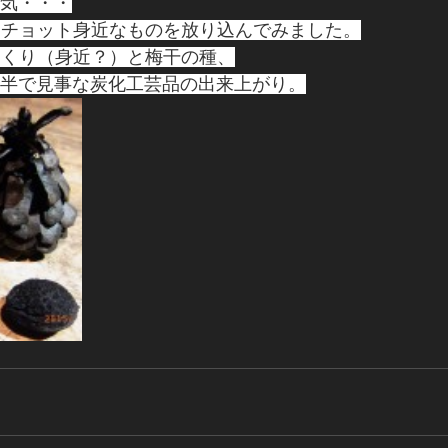
蒸気・・・
にチョット身近なものを放り込んでみました。
っくり（身近？）と梅干の種、
分半で見事な炭化工芸品の出来上がり。