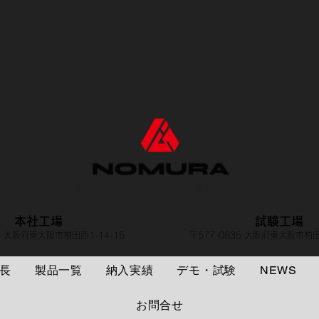
革新的なクリーンエネルギーを創造する
本社工場
試験工場
35 大阪府東大阪市柏田西1-14-15
〒577-0835 大阪府東大阪市柏田
長
製品一覧
納入実績
デモ・試験
NEWS
お問合せ